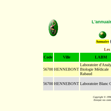
L'annuai
Annuaire
Les
Code
Ville
LABM
Laboratoire d'Anal
56700
HENNEBONT
Biologie Médicale
Rabaud
56700
HENNEBONT
Laboratoire Blanc 
Copyright © 199
Envoyez vos comm