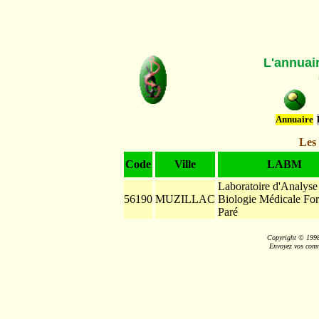
L'annuai
Annuaire
Les
Code
Ville
LABM
Laboratoire d'Analyse
56190
MUZILLAC
Biologie Médicale For
Paré
Copyright © 199
Envoyez vos comm