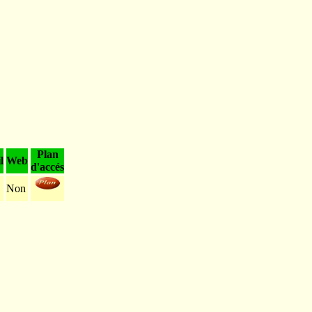
Plan
l
Web
d'accés
Non