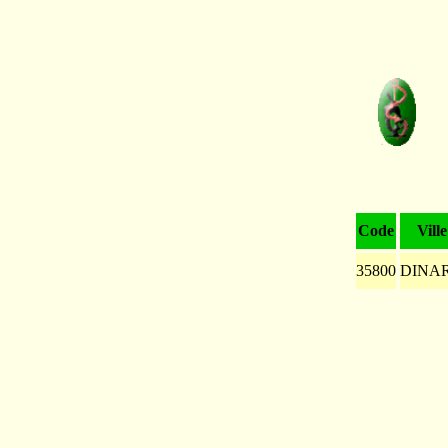
Code
Ville
35800
DINA