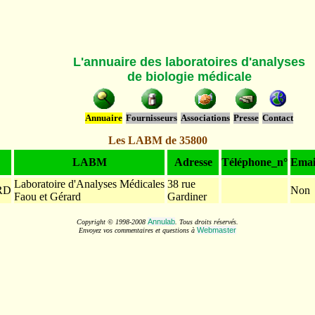
L'annuaire des laboratoires d'analyses
de biologie médicale
Annuaire
Fournisseurs
Associations
Presse
Contact
Les LABM de 35800
LABM
Adresse
Téléphone_n°
Emai
Laboratoire d'Analyses Médicales
38 rue
RD
Non
Faou et Gérard
Gardiner
Annulab
Copyright © 1998-2008
. Tous droits réservés.
Webmaster
Envoyez vos commentaires et questions à