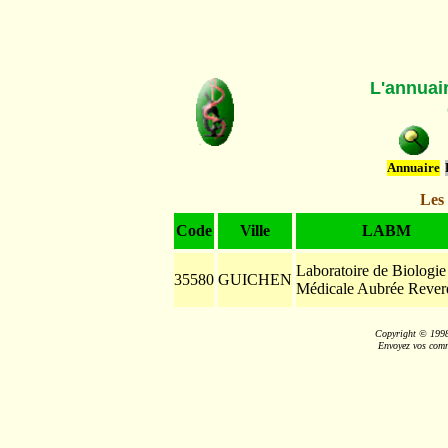
L'annuai
Annuaire
Les
Code
Ville
LABM
Laboratoire de Biologie
35580
GUICHEN
Médicale Aubrée Rever
Copyright © 199
Envoyez vos comm