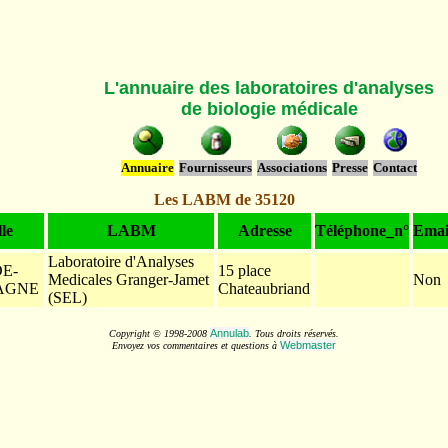
L'annuaire des laboratoires d'analyses
de biologie médicale
Annuaire
Fournisseurs
Associations
Presse
Contact
Les LABM de 35120
lle
LABM
Adresse
Téléphone_n°
Emai
Laboratoire d'Analyses
E-
15 place
Medicales Granger-Jamet
Non
AGNE
Chateaubriand
(SEL)
Annulab
Copyright © 1998-2008
. Tous droits réservés.
Webmaster
Envoyez vos commentaires et questions à