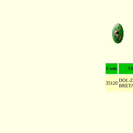
Code
Vi
DOL-D
35120
BRET