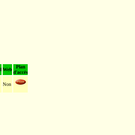
Plan
l
Web
d'accés
Non